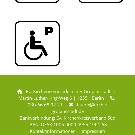
Ev. Kirchengemeinde in der Gropiusstadt ·

Martin-Luther-King-Weg 6 | 12351 Berlin

030-66 68 92 21
buero@kirche-

gropiusstadt.de
Bankverbindung: Ev. Kirchenkreisverband Süd
IBAN: DE53 1005 0000 4955 1901 68
Kontaktinformationen
Impressum