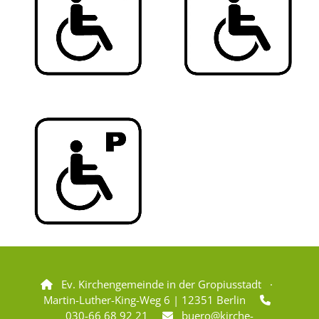
Ev. Kirchengemeinde in der Gropiusstadt ·

Martin-Luther-King-Weg 6 | 12351 Berlin

030-66 68 92 21
buero@kirche-
