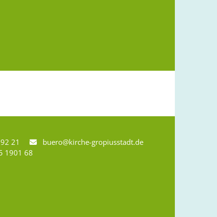
8 92 21
buero@kirche-gropiusstadt.de

5 1901 68