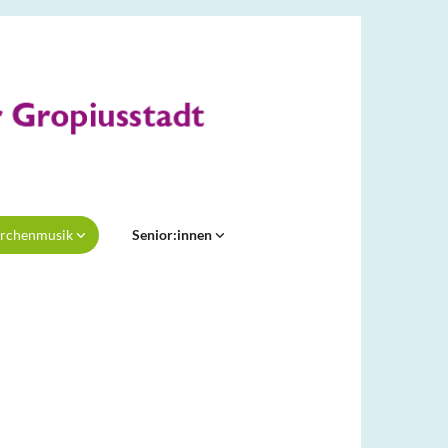
irchenmusik
Senior:innen