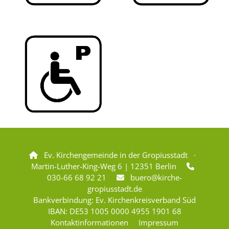
Ev. Kirchengemeinde in der Gropiusstadt ·

Martin-Luther-King-Weg 6 | 12351 Berlin

030-66 68 92 21
buero@kirche-

gropiusstadt.de
Bankverbindung: Ev. Kirchenkreisverband Süd
IBAN: DE53 1005 0000 4955 1901 68
Kontaktinformationen
Impressum