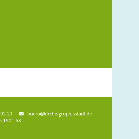
8 92 21
buero@kirche-gropiusstadt.de

5 1901 68