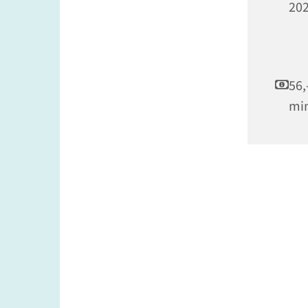
202
56,
min