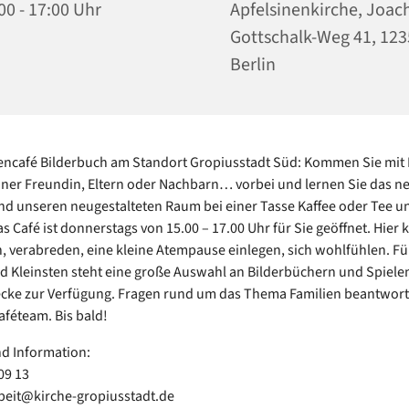
00 - 17:00 Uhr
Apfelsinenkirche, Joac
Gottschalk-Weg 41, 12
Berlin
encafé Bilderbuch am Standort Gropiusstadt Süd: Kommen Sie mit 
iner Freundin, Eltern oder Nachbarn… vorbei und lernen Sie das n
d unseren neugestalteten Raum bei einer Tasse Kaffee oder Tee 
s Café ist donnerstags von 15.00 – 17.00 Uhr für Sie geöffnet. Hier
en, verabreden, eine kleine Atempause einlegen, sich wohlfühlen. Fü
d Kleinsten steht eine große Auswahl an Bilderbüchern und Spiele
cke zur Verfügung. Fragen rund um das Thema Familien beantwort
aféteam. Bis bald!
d Information:
 09 13
beit@kirche-gropiusstadt.de