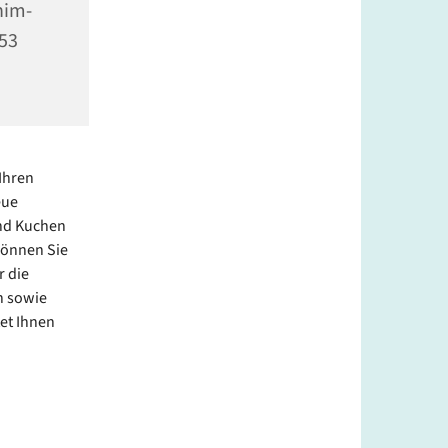
him-
353
Ihren
eue
und Kuchen
 können Sie
r die
n sowie
et Ihnen