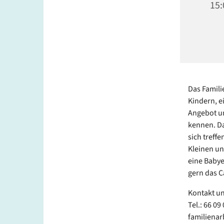
15:
Das Famili
Kindern, e
Angebot un
kennen. Da
sich treff
Kleinen un
eine Babye
gern das C
Kontakt un
Tel.: 66 09
familienar