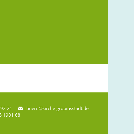
8 92 21
buero@kirche-gropiusstadt.de

5 1901 68