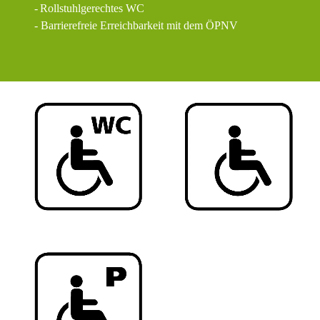
-
Rollstuhlgerechtes WC
- Barrierefreie Erreichbarkeit mit dem ÖPNV