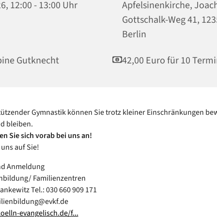
6, 12:00 - 13:00 Uhr
Apfelsinenkirche, Joac
Gottschalk-Weg 41, 12
Berlin
ine Gutknecht
42,00 Euro für 10 Term
tützender Gymnastik können Sie trotz kleiner Einschränkungen be
d bleiben.
en Sie sich vorab bei uns an!
 uns auf Sie!
nd Anmeldung
enbildung/ Familienzentren
ankewitz Tel.: 030 660 909 171
ilienbildung@evkf.de
lln-evangelisch.de/f...