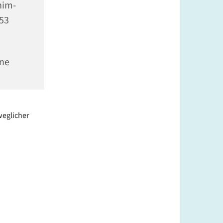
him-
353
ine
weglicher