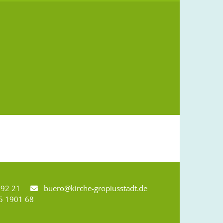
8 92 21
buero@kirche-gropiusstadt.de

5 1901 68