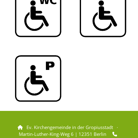
Ev. Kirchengemeinde in der Gropiusstadt ·

Martin-Luther-King-Weg 6 | 12351 Berlin
