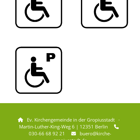
Ev. Kirchengemeinde in der Gropiusstadt ·

Martin-Luther-King-Weg 6 | 12351 Berlin

030-66 68 92 21
buero@kirche-
