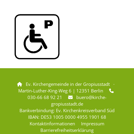
Ev. Kirchengemeinde in der Gropiusstadt ·

Martin-Luther-King-Weg 6 | 12351 Berlin

030-66 68 92 21
buero@kirche-

gropiusstadt.de
Bankverbindung: Ev. Kirchenkreisverband Süd
IBAN: DE53 1005 0000 4955 1901 68
Kontaktinformationen
Impressum
Barrierefreiheitserklärung