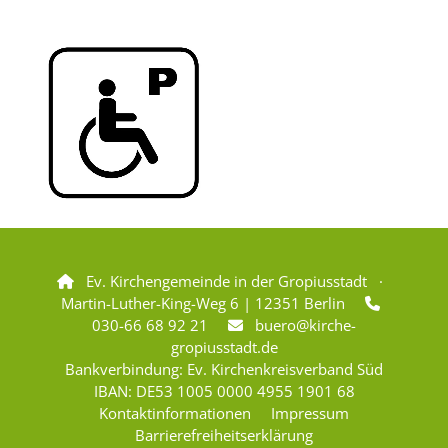
Ev. Kirchengemeinde in der Gropiusstadt ·

Martin-Luther-King-Weg 6 | 12351 Berlin

030-66 68 92 21
buero@kirche-

gropiusstadt.de
Bankverbindung: Ev. Kirchenkreisverband Süd
IBAN: DE53 1005 0000 4955 1901 68
Kontaktinformationen
Impressum
Barrierefreiheitserklärung