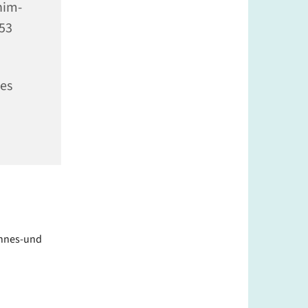
him-
353
es
innes-und