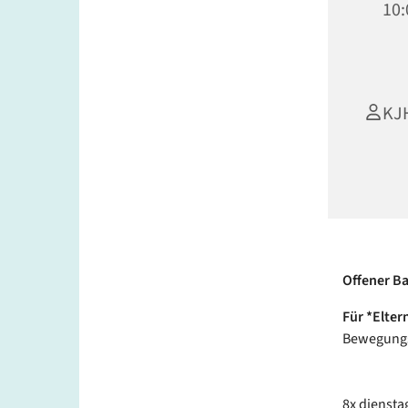
10:
KJ
Offener Ba
Für *Elter
Bewegungs
8x dienstag