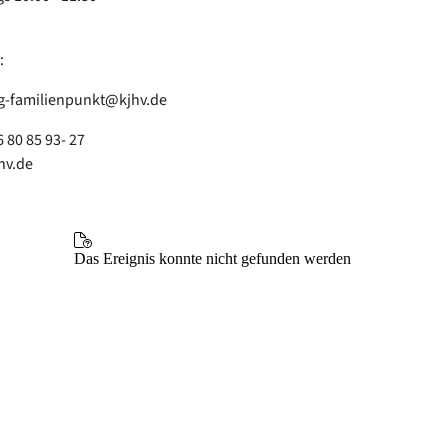
:
-familienpunkt@kjhv.de
6 80 85 93- 27
hv.de