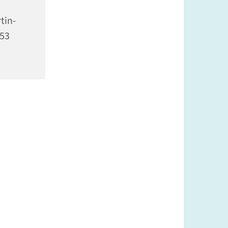
tin-
353