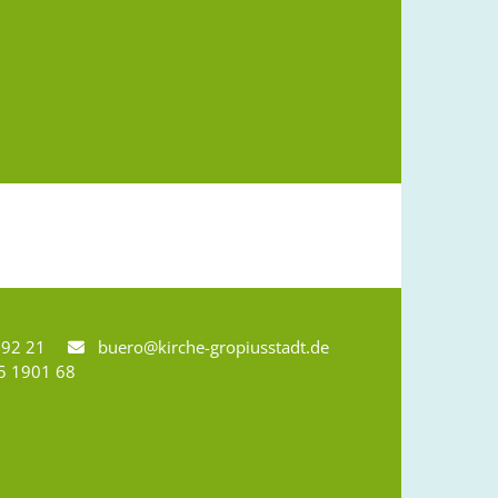
8 92 21
buero@kirche-gropiusstadt.de

5 1901 68