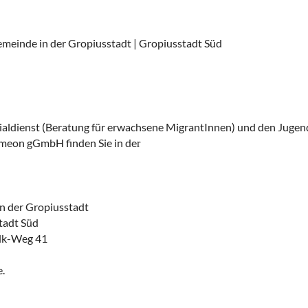
emeinde in der Gropiusstadt | Gropiusstadt Süd
aldienst (Beratung für erwachsene MigrantInnen) und den Jugen
meon gGmbH finden Sie in de
r
n der Gropiusstadt
tadt Süd
lk-Weg 41
e.