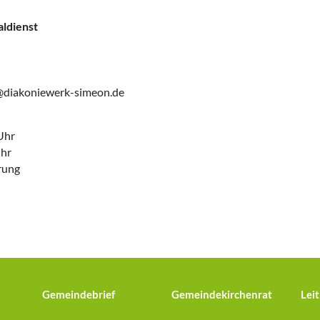
aldienst
k@diakoniewerk-simeon.de
Uhr
Uhr
rung
Gemeindebrief
Gemeindekirchenrat
Leit