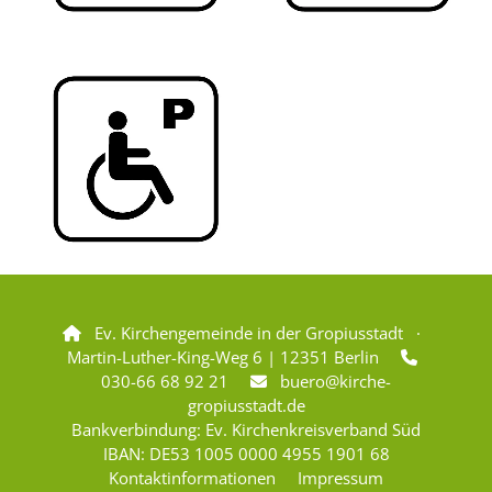
Ev. Kirchengemeinde in der Gropiusstadt ·

Martin-Luther-King-Weg 6 | 12351 Berlin

030-66 68 92 21
buero@kirche-

gropiusstadt.de
Bankverbindung: Ev. Kirchenkreisverband Süd
IBAN: DE53 1005 0000 4955 1901 68
Kontaktinformationen
Impressum