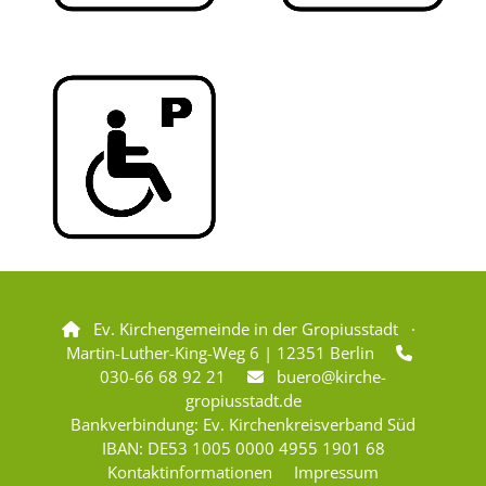
Ev. Kirchengemeinde in der Gropiusstadt ·

Martin-Luther-King-Weg 6 | 12351 Berlin

030-66 68 92 21
buero@kirche-

gropiusstadt.de
Bankverbindung: Ev. Kirchenkreisverband Süd
IBAN: DE53 1005 0000 4955 1901 68
Kontaktinformationen
Impressum