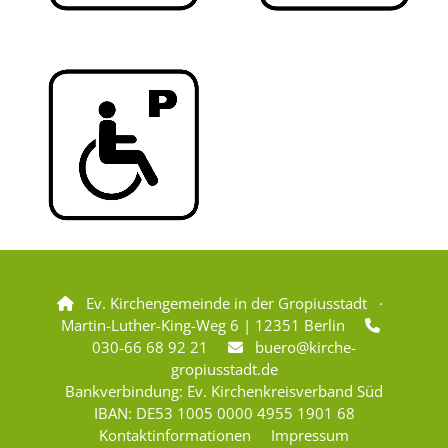
Ev. Kirchengemeinde in der Gropiusstadt ·

Martin-Luther-King-Weg 6 | 12351 Berlin

030-66 68 92 21
buero@kirche-

gropiusstadt.de
Bankverbindung: Ev. Kirchenkreisverband Süd
IBAN: DE53 1005 0000 4955 1901 68
Kontaktinformationen
Impressum