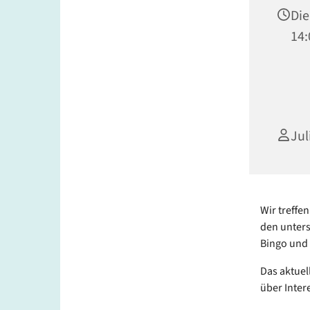
Die
14:
Jul
Wir treff
den unters
Bingo und 
Das aktue
über Inter