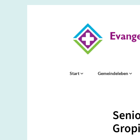
Start
Gemeindeleben
Seni
Gropi