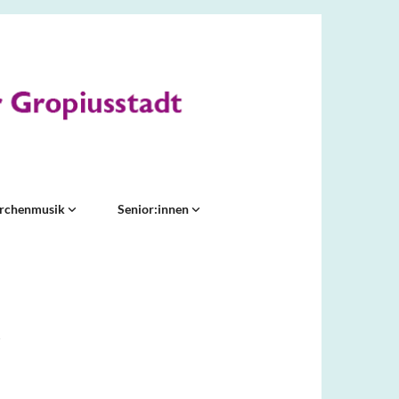
irchenmusik
Senior:innen
t