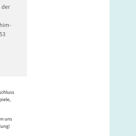
 der
chim-
353
schluss
iele,
en uns
dung!