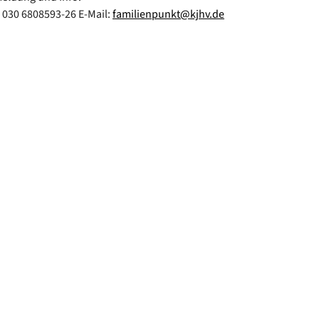
: 030 6808593-26 E-Mail:
familienpunkt@kjhv.de