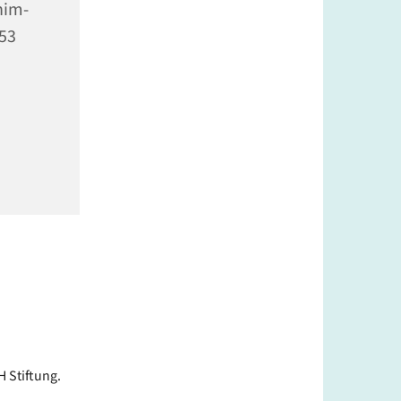
him-
353
 Stiftung.