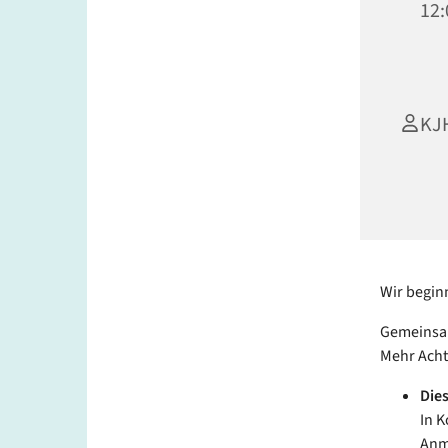
12:
KJ
Wir begin
Gemeinsam
Mehr Acht
Dies
In K
Anm