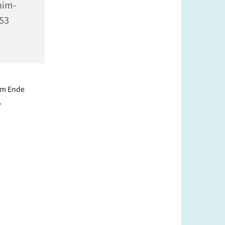
him-
353
am Ende
,