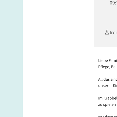
09:
Ire
Liebe Fami
Pflege, Be
All das si
unserer Ki
Im Krabbel
zu spielen
sondern au