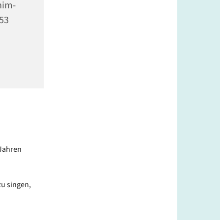
him-
353
 Jahren
zu singen,