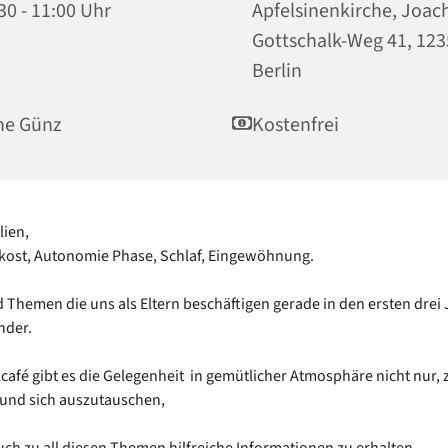
30 - 11:00 Uhr
Apfelsinenkirche, Joac
Gottschalk-Weg 41, 12
Berlin
ne Günz
Kostenfrei
lien,
ikost, Autonomie Phase, Schlaf, Eingewöhnung.
nd Themen die uns als Eltern beschäftigen gerade in den ersten drei
nder.
café gibt es die Gelegenheit in gemütlicher Atmosphäre nicht nur, 
 und sich auszutauschen,
ch zu all diesen Themen hilfreiche Informationen zu erhalten.