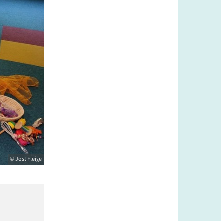
© Jost Fleige