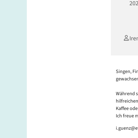
202
Ire
Singen, Fi
gewachsen 
Während si
hilfreiche
Kaffee ode
Ich freue 
i.guenz@e