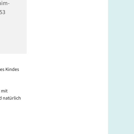
him-
353
res Kindes
 mit
d natürlich