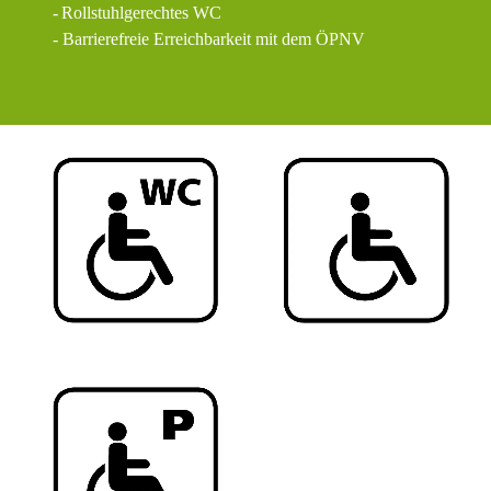
-
Rollstuhlgerechtes WC
- Barrierefreie Erreichbarkeit mit dem ÖPNV