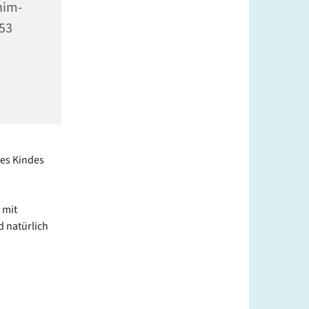
him-
353
res Kindes
 mit
d natürlich