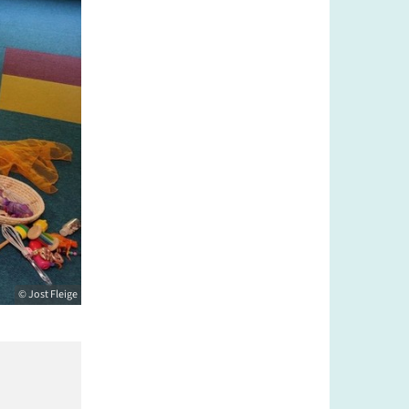
© Jost Fleige