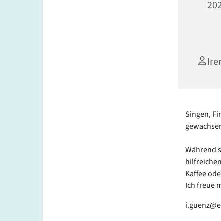
202
Ire
Singen, Fi
gewachsen 
Während si
hilfreiche
Kaffee ode
Ich freue 
i.guenz@e