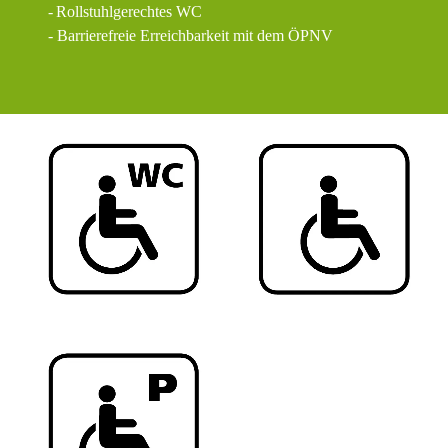
-
Rollstuhlgerechtes WC
- Barrierefreie Erreichbarkeit mit dem ÖPNV